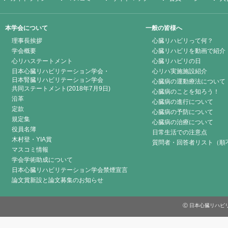
本学会について
一般の皆様へ
理事長挨拶
心臓リハビリって何？
学会概要
心臓リハビリを動画で紹介
心リハステートメント
心臓リハビリの日
日本心臓リハビリテーション学会・
心リハ実施施設紹介
日本腎臓リハビリテーション学会
心臓病の運動療法について
共同ステートメント(2018年7月9日)
心臓病のことを知ろう！
沿革
心臓病の進行について
定款
心臓病の予防について
規定集
心臓病の治療について
役員名簿
日常生活での注意点
木村登・YIA賞
質問者・回答者リスト（順
マスコミ情報
学会学術助成について
日本心臓リハビリテーション学会禁煙宣言
論文賞新設と論文募集のお知らせ
Ⓒ 日本心臓リハビリテーシ