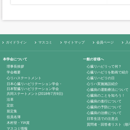
ガイドライン
マスコミ
サイトマップ
会員ページ
入
本学会について
一般の皆様へ
理事長挨拶
心臓リハビリって何？
学会概要
心臓リハビリを動画で紹介
心リハステートメント
心臓リハビリの日
日本心臓リハビリテーション学会・
心リハ実施施設紹介
日本腎臓リハビリテーション学会
心臓病の運動療法について
共同ステートメント(2018年7月9日)
心臓病のことを知ろう！
沿革
心臓病の進行について
定款
心臓病の予防について
規定集
心臓病の治療について
役員名簿
日常生活での注意点
木村登・YIA賞
質問者・回答者リスト（順
マスコミ情報