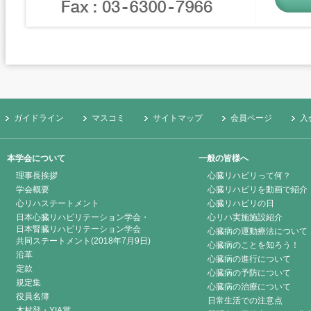
ガイドライン
マスコミ
サイトマップ
会員ページ
入
本学会について
一般の皆様へ
理事長挨拶
心臓リハビリって何？
学会概要
心臓リハビリを動画で紹介
心リハステートメント
心臓リハビリの日
日本心臓リハビリテーション学会・
心リハ実施施設紹介
日本腎臓リハビリテーション学会
心臓病の運動療法について
共同ステートメント(2018年7月9日)
心臓病のことを知ろう！
沿革
心臓病の進行について
定款
心臓病の予防について
規定集
心臓病の治療について
役員名簿
日常生活での注意点
木村登・YIA賞