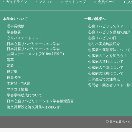
ガイドライン
マスコミ
サイトマップ
会員ページ
入
本学会について
一般の皆様へ
理事長挨拶
心臓リハビリって何？
学会概要
心臓リハビリを動画で紹介
心リハステートメント
心臓リハビリの日
日本心臓リハビリテーション学会・
心リハ実施施設紹介
日本腎臓リハビリテーション学会
心臓病の運動療法について
共同ステートメント(2018年7月9日)
心臓病のことを知ろう！
沿革
心臓病の進行について
定款
心臓病の予防について
規定集
心臓病の治療について
役員名簿
日常生活での注意点
木村登・YIA賞
質問者・回答者リスト（順
マスコミ情報
学会学術助成について
日本心臓リハビリテーション学会禁煙宣言
論文賞新設と論文募集のお知らせ
Ⓒ 日本心臓リハビリテーシ