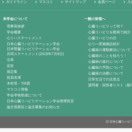
ガイドライン
マスコミ
サイトマップ
会員ページ
入
本学会について
一般の皆様へ
理事長挨拶
心臓リハビリって何？
学会概要
心臓リハビリを動画で紹介
心リハステートメント
心臓リハビリの日
日本心臓リハビリテーション学会・
心リハ実施施設紹介
日本腎臓リハビリテーション学会
心臓病の運動療法について
共同ステートメント(2018年7月9日)
心臓病のことを知ろう！
沿革
心臓病の進行について
定款
心臓病の予防について
規定集
心臓病の治療について
役員名簿
日常生活での注意点
木村登・YIA賞
質問者・回答者リスト（順
マスコミ情報
学会学術助成について
日本心臓リハビリテーション学会禁煙宣言
論文賞新設と論文募集のお知らせ
Ⓒ 日本心臓リハビリテーシ