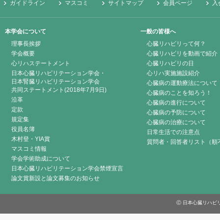
ガイドライン
マスコミ
サイトマップ
会員ページ
入
本学会について
一般の皆様へ
理事長挨拶
心臓リハビリって何？
学会概要
心臓リハビリを動画で紹介
心リハステートメント
心臓リハビリの日
日本心臓リハビリテーション学会・
心リハ実施施設紹介
日本腎臓リハビリテーション学会
心臓病の運動療法について
共同ステートメント(2018年7月9日)
心臓病のことを知ろう！
沿革
心臓病の進行について
定款
心臓病の予防について
規定集
心臓病の治療について
役員名簿
日常生活での注意点
木村登・YIA賞
質問者・回答者リスト（順
マスコミ情報
学会学術助成について
日本心臓リハビリテーション学会禁煙宣言
論文賞新設と論文募集のお知らせ
Ⓒ 日本心臓リハビリテーシ