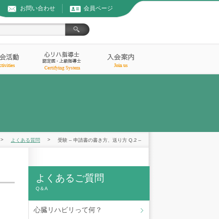
お問い合わせ
会員ページ
>
>
よくある質問
受験 – 申請書の書き方、送り方 Q.2 –
よくあるご質問
Q＆A
心臓リハビリって何？