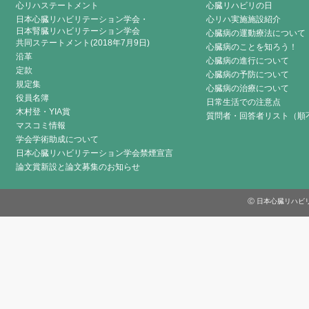
心リハステートメント
心臓リハビリの日
日本心臓リハビリテーション学会・
心リハ実施施設紹介
日本腎臓リハビリテーション学会
心臓病の運動療法について
共同ステートメント(2018年7月9日)
心臓病のことを知ろう！
沿革
心臓病の進行について
定款
心臓病の予防について
規定集
心臓病の治療について
役員名簿
日常生活での注意点
木村登・YIA賞
質問者・回答者リスト（順
マスコミ情報
学会学術助成について
日本心臓リハビリテーション学会禁煙宣言
論文賞新設と論文募集のお知らせ
Ⓒ 日本心臓リハビリテーシ