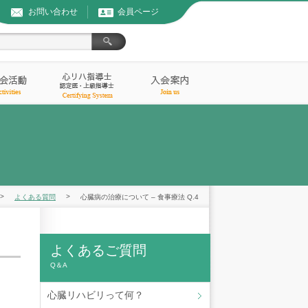
お問い合わせ
会員ページ
>
>
よくある質問
心臓病の治療について – 食事療法 Q.4
よくあるご質問
Q＆A
心臓リハビリって何？