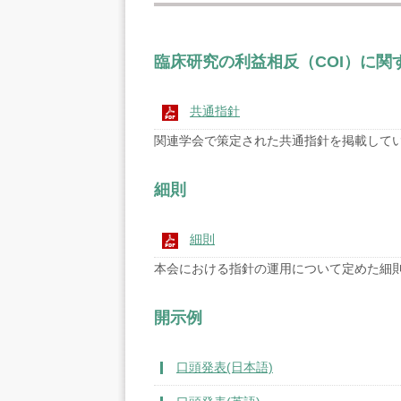
臨床研究の利益相反（COI）に関
共通指針
関連学会で策定された共通指針を掲載してい
細則
細則
本会における指針の運用について定めた細則
開示例
口頭発表(日本語)