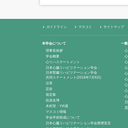
ガイドライン
マスコミ
サイトマップ
本学会について
一般
理事長挨拶
心
学会概要
心
心リハステートメント
心
日本心臓リハビリテーション学会・
心
日本腎臓リハビリテーション学会
心
共同ステートメント(2018年7月9日)
心
沿革
心
定款
心
規定集
心
役員名簿
日
木村登・YIA賞
質
マスコミ情報
学会学術助成について
日本心臓リハビリテーション学会禁煙宣言