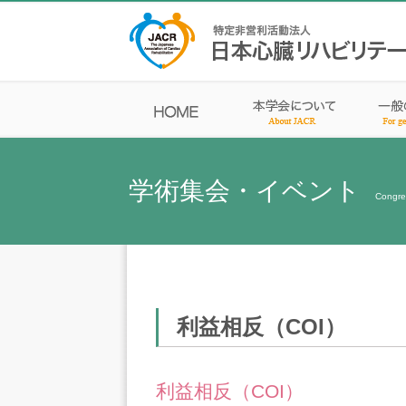
学術集会・イベント
Congre
利益相反（COI）
利益相反（COI）