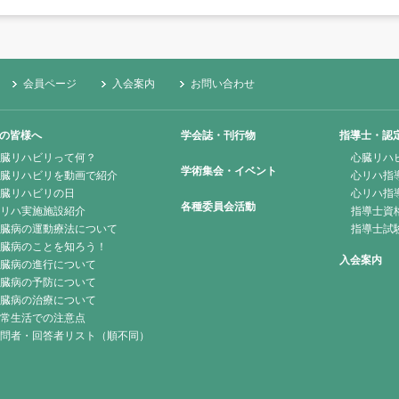
会員ページ
入会案内
お問い合わせ
の皆様へ
学会誌・刊行物
指導士・認
臓リハビリって何？
心臓リハ
学術集会・イベント
臓リハビリを動画で紹介
心リハ指
臓リハビリの日
心リハ指
各種委員会活動
リハ実施施設紹介
指導士資
臓病の運動療法について
指導士試
臓病のことを知ろう！
入会案内
臓病の進行について
臓病の予防について
臓病の治療について
常生活での注意点
問者・回答者リスト（順不同）