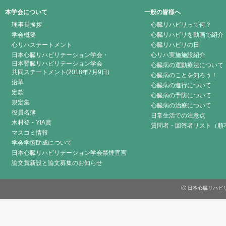
本学会について
一般の皆様へ
理事長挨拶
心臓リハビリって何？
学会概要
心臓リハビリを動画で紹介
心リハステートメント
心臓リハビリの日
日本心臓リハビリテーション学会・
心リハ実施施設紹介
日本腎臓リハビリテーション学会
心臓病の運動療法について
共同ステートメント(2018年7月9日)
心臓病のことを知ろう！
沿革
心臓病の進行について
定款
心臓病の予防について
規定集
心臓病の治療について
役員名簿
日常生活での注意点
木村登・YIA賞
質問者・回答者リスト（順
マスコミ情報
学会学術助成について
日本心臓リハビリテーション学会禁煙宣言
論文賞新設と論文募集のお知らせ
Ⓒ 日本心臓リハビリテーシ