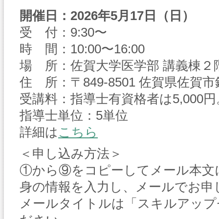
開催日：2026
年
5
月
17
日（日）
受 付：9:30〜
時 間：10:00〜16:00
場 所：佐賀大学医学部 講義棟２
住 所：〒849-8501 佐賀県佐賀
受講料：指導士有資格者は5,000円
指導士単位：5単位
詳細は
こちら
＜申し込み方法＞
①から⑨をコピーしてメール本文
身の情報を入力し、メールでお申
メールタイトルは「スキルアップ