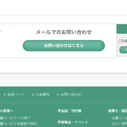
ご入
会員ページ
入会案内
お問い合わせ
の皆様へ
学会誌・刊行物
指導士・認
臓リハビリって何？
心臓リハ
学術集会・イベント
臓リハビリを動画で紹介
心リハ指