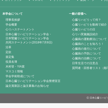
本学会について
一般の皆様へ
理事長挨拶
心臓リハビリって何？
学会概要
心臓リハビリを動画で紹介
心リハステートメント
心臓リハビリの日
日本心臓リハビリテーション学会・
心リハ実施施設紹介
日本腎臓リハビリテーション学会
心臓病の運動療法について
共同ステートメント(2018年7月9日)
心臓病のことを知ろう！
沿革
心臓病の進行について
定款
心臓病の予防について
規定集
心臓病の治療について
役員名簿
日常生活での注意点
木村登・YIA賞
質問者・回答者リスト（順
マスコミ情報
学会学術助成について
日本心臓リハビリテーション学会禁煙宣言
論文賞新設と論文募集のお知らせ
Ⓒ 日本心臓リハビリテーシ