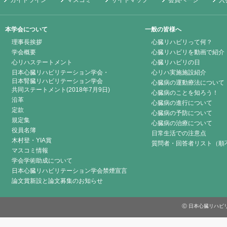
ガイドライン
マスコミ
サイトマップ
会員ページ
入
本学会について
一般の皆様へ
理事長挨拶
心臓リハビリって何？
学会概要
心臓リハビリを動画で紹介
心リハステートメント
心臓リハビリの日
日本心臓リハビリテーション学会・
心リハ実施施設紹介
日本腎臓リハビリテーション学会
心臓病の運動療法について
共同ステートメント(2018年7月9日)
心臓病のことを知ろう！
沿革
心臓病の進行について
定款
心臓病の予防について
規定集
心臓病の治療について
役員名簿
日常生活での注意点
木村登・YIA賞
質問者・回答者リスト（順
マスコミ情報
学会学術助成について
日本心臓リハビリテーション学会禁煙宣言
論文賞新設と論文募集のお知らせ
Ⓒ 日本心臓リハビリテーシ